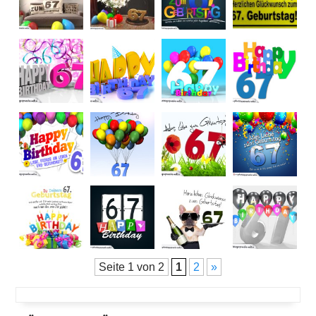
Seite 1 von 2
1
2
»