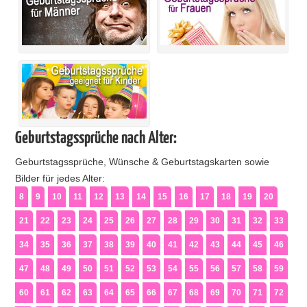
Geburtstagssprüche nach Alter:
Geburtstagssprüche, Wünsche & Geburtstagskarten sowie
Bilder für jedes Alter:
8
9
10
11
12
13
14
15
16
17
18
19
20
21
22
23
24
25
26
27
28
29
30
31
32
33
34
35
36
37
38
39
40
41
42
43
44
45
46
47
48
49
50
51
52
53
54
55
56
57
58
59
60
61
62
63
64
65
66
67
68
69
70
71
72