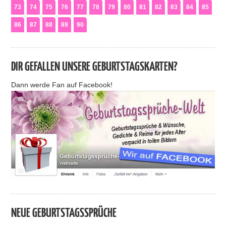
73
74
75
76
77
78
79
80
81
82
83
84
85
86
87
88
89
90
DIR GEFALLEN UNSERE GEBURTSTAGSKARTEN?
Dann werde Fan auf Facebook!
NEUE GEBURTSTAGSSPRÜCHE