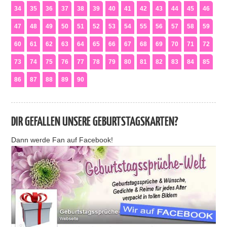
34
35
36
37
38
39
40
41
42
43
44
45
46
47
48
49
50
51
52
53
54
55
56
57
58
59
60
61
62
63
64
65
66
67
68
69
70
71
72
73
74
75
76
77
78
79
80
81
82
83
84
85
86
87
88
89
90
DIR GEFALLEN UNSERE GEBURTSTAGSKARTEN?
Dann werde Fan auf Facebook!