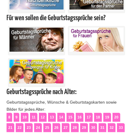
Für wen sollen die Geburtstagssprüche sein?
Geburtstagssprüche nach Alter:
Geburtstagssprüche, Wünsche & Geburtstagskarten sowie
Bilder für jedes Alter:
8
9
10
11
12
13
14
15
16
17
18
19
20
21
22
23
24
25
26
27
28
29
30
31
32
33