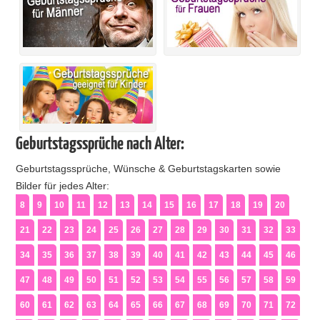
Geburtstagssprüche nach Alter:
Geburtstagssprüche, Wünsche & Geburtstagskarten sowie
Bilder für jedes Alter:
8
9
10
11
12
13
14
15
16
17
18
19
20
21
22
23
24
25
26
27
28
29
30
31
32
33
34
35
36
37
38
39
40
41
42
43
44
45
46
47
48
49
50
51
52
53
54
55
56
57
58
59
60
61
62
63
64
65
66
67
68
69
70
71
72