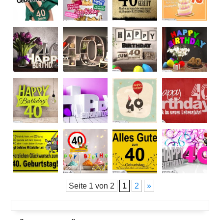
Seite 1 von 2
1
2
»