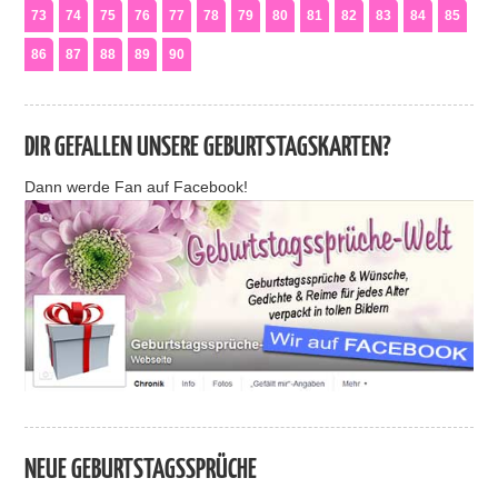
73
74
75
76
77
78
79
80
81
82
83
84
85
86
87
88
89
90
DIR GEFALLEN UNSERE GEBURTSTAGSKARTEN?
Dann werde Fan auf Facebook!
NEUE GEBURTSTAGSSPRÜCHE