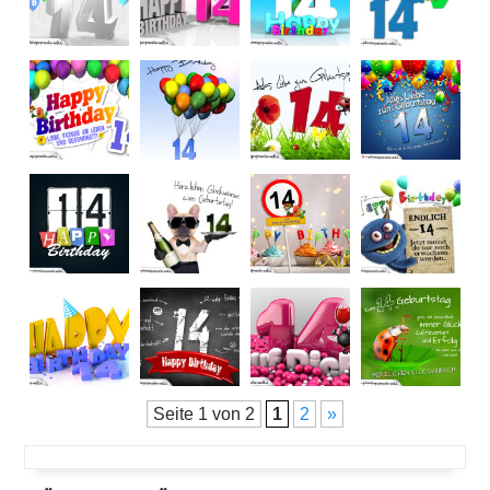
Seite 1 von 2
1
2
»