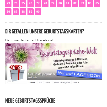
73
74
75
76
77
78
79
80
81
82
83
84
85
86
87
88
89
90
DIR GEFALLEN UNSERE GEBURTSTAGSKARTEN?
Dann werde Fan auf Facebook!
NEUE GEBURTSTAGSSPRÜCHE