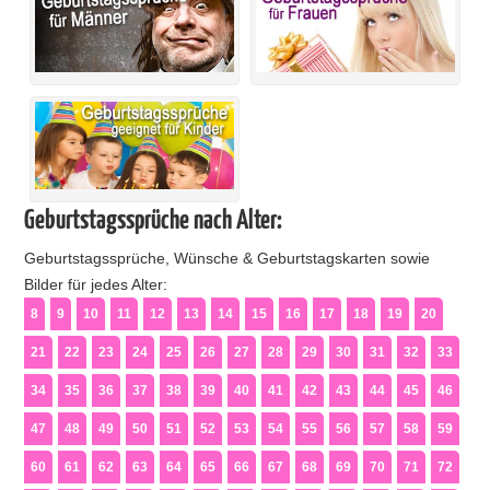
Geburtstagssprüche nach Alter:
Geburtstagssprüche, Wünsche & Geburtstagskarten sowie
Bilder für jedes Alter:
8
9
10
11
12
13
14
15
16
17
18
19
20
21
22
23
24
25
26
27
28
29
30
31
32
33
34
35
36
37
38
39
40
41
42
43
44
45
46
47
48
49
50
51
52
53
54
55
56
57
58
59
60
61
62
63
64
65
66
67
68
69
70
71
72