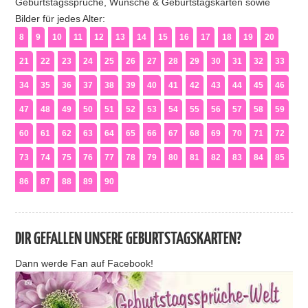
Geburtstagssprüche, Wünsche & Geburtstagskarten sowie
Bilder für jedes Alter:
8
9
10
11
12
13
14
15
16
17
18
19
20
21
22
23
24
25
26
27
28
29
30
31
32
33
34
35
36
37
38
39
40
41
42
43
44
45
46
47
48
49
50
51
52
53
54
55
56
57
58
59
60
61
62
63
64
65
66
67
68
69
70
71
72
73
74
75
76
77
78
79
80
81
82
83
84
85
86
87
88
89
90
DIR GEFALLEN UNSERE GEBURTSTAGSKARTEN?
Dann werde Fan auf Facebook!