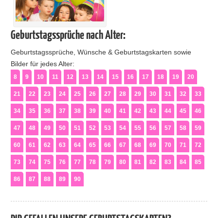
Geburtstagssprüche nach Alter:
Geburtstagssprüche, Wünsche & Geburtstagskarten sowie
Bilder für jedes Alter:
8
9
10
11
12
13
14
15
16
17
18
19
20
21
22
23
24
25
26
27
28
29
30
31
32
33
34
35
36
37
38
39
40
41
42
43
44
45
46
47
48
49
50
51
52
53
54
55
56
57
58
59
60
61
62
63
64
65
66
67
68
69
70
71
72
73
74
75
76
77
78
79
80
81
82
83
84
85
86
87
88
89
90