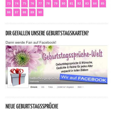
73
74
75
76
77
78
79
80
81
82
83
84
85
86
87
88
89
90
DIR GEFALLEN UNSERE GEBURTSTAGSKARTEN?
Dann werde Fan auf Facebook!
NEUE GEBURTSTAGSSPRÜCHE