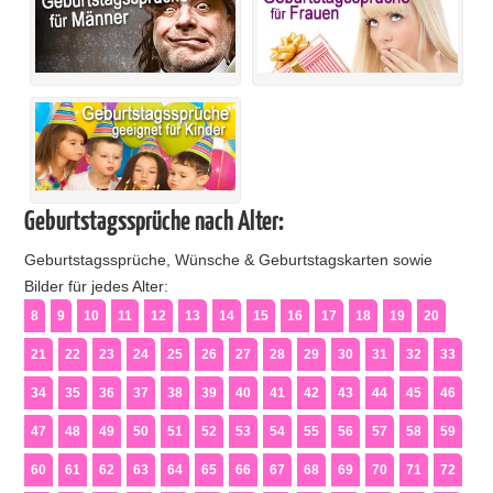
Geburtstagssprüche nach Alter:
Geburtstagssprüche, Wünsche & Geburtstagskarten sowie
Bilder für jedes Alter:
8
9
10
11
12
13
14
15
16
17
18
19
20
21
22
23
24
25
26
27
28
29
30
31
32
33
34
35
36
37
38
39
40
41
42
43
44
45
46
47
48
49
50
51
52
53
54
55
56
57
58
59
60
61
62
63
64
65
66
67
68
69
70
71
72