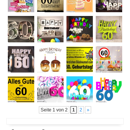
Seite 1 von 2
1
2
»