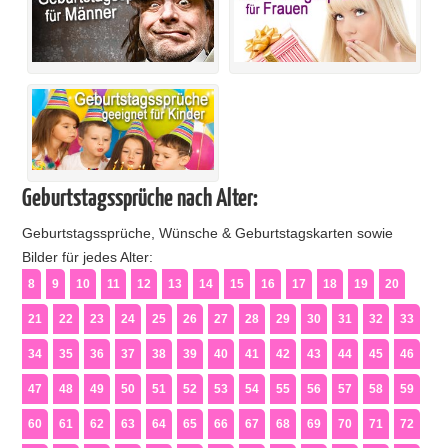
Geburtstagssprüche nach Alter:
Geburtstagssprüche, Wünsche & Geburtstagskarten sowie
Bilder für jedes Alter:
8
9
10
11
12
13
14
15
16
17
18
19
20
21
22
23
24
25
26
27
28
29
30
31
32
33
34
35
36
37
38
39
40
41
42
43
44
45
46
47
48
49
50
51
52
53
54
55
56
57
58
59
60
61
62
63
64
65
66
67
68
69
70
71
72