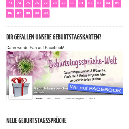
73
74
75
76
77
78
79
80
81
82
83
84
85
86
87
88
89
90
DIR GEFALLEN UNSERE GEBURTSTAGSKARTEN?
Dann werde Fan auf Facebook!
NEUE GEBURTSTAGSSPRÜCHE