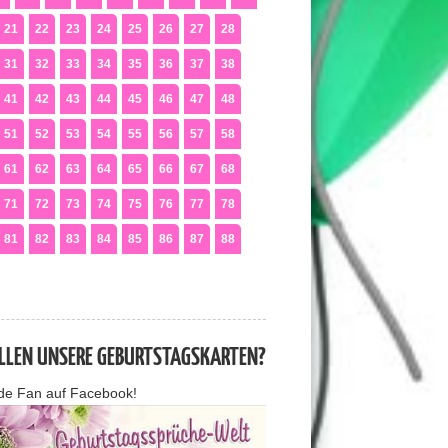
21
22
23
24
25
26
27
28
31
32
33
34
35
36
37
38
41
42
43
44
45
46
47
48
51
52
53
54
55
56
57
58
61
62
63
64
65
66
67
68
71
72
73
74
75
76
77
78
81
82
83
84
85
86
87
88
ALLEN UNSERE GEBURTSTAGSKARTEN?
de Fan auf Facebook!