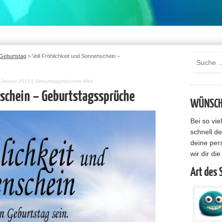
Geburtstag
>
Voll Fröhlichkeit und Sonnenschein –
7. Januar 2017
|
Geburtstagssprüche-Welt
nschein – Geburtstagssprüche
WÜNSCHE
Bei so vi
schnell de
deine per
wir dir di
Art des 