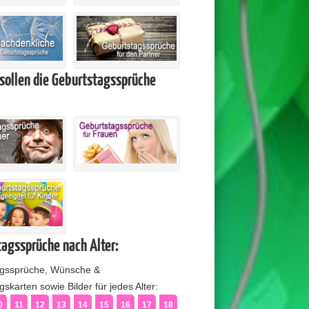
sollen die Geburtstagssprüche
agssprüche nach Alter:
agssprüche, Wünsche &
skarten sowie Bilder für jedes Alter:
0
11
12
13
14
15
16
17
18