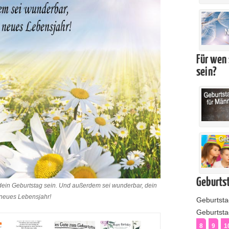
Für wen 
sein?
Geburtst
 dein Geburtstag sein. Und außerdem sei wunderbar, dein
 neues Lebensjahr!
Geburtst
Geburtstag
8
9
1