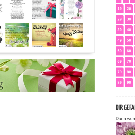
19
20
29
30
39
40
49
50
59
60
69
70
79
80
89
90
DIR GEF
Dann wer