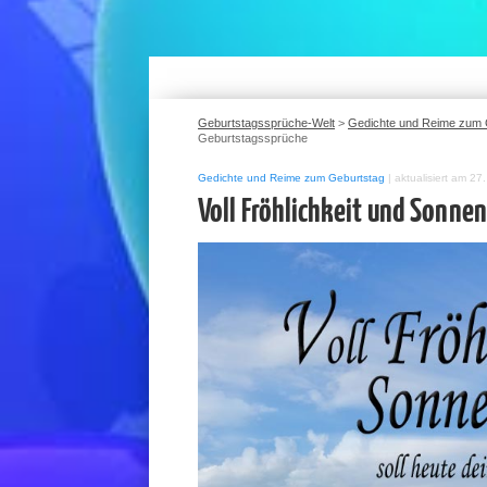
Geburtstagssprüche-Welt
>
Gedichte und Reime zum 
Geburtstagssprüche
Gedichte und Reime zum Geburtstag
|
aktualisiert am 2
Voll Fröhlichkeit und Sonne