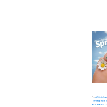
* =
Affiliateli
Privatsphäre-
Historie der 