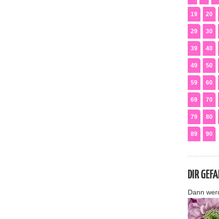
19
20
29
30
39
40
49
50
59
60
69
70
79
80
89
90
DIR GEF
Dann wer