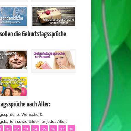
sollen die Geburtstagssprüche
agssprüche nach Alter:
agssprüche, Wünsche &
skarten sowie Bilder für jedes Alter:
0
11
12
13
14
15
16
17
18