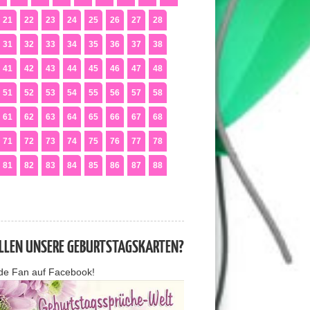
21
22
23
24
25
26
27
28
31
32
33
34
35
36
37
38
41
42
43
44
45
46
47
48
51
52
53
54
55
56
57
58
61
62
63
64
65
66
67
68
71
72
73
74
75
76
77
78
81
82
83
84
85
86
87
88
ALLEN UNSERE GEBURTSTAGSKARTEN?
de Fan auf Facebook!