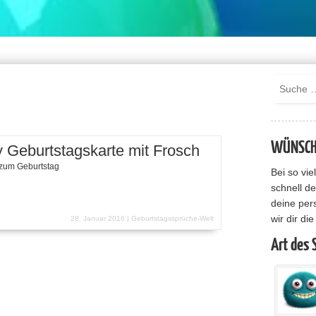
WÜNSCHE
 Geburtstagskarte mit Frosch
zum Geburtstag
Bei so vi
schnell de
deine per
wir dir di
28. Januar 2016 |
Geburtstagssprüche-Welt
Art des 