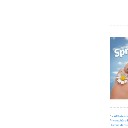
* =
Affiliateli
Privatsphäre-
Historie der 