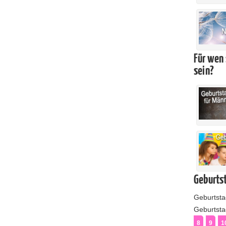
Für wen 
sein?
Geburtst
Geburtst
Geburtstag
8
9
1