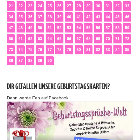
21
22
23
24
25
26
27
28
29
30
31
32
33
34
35
36
37
38
39
40
41
42
43
44
45
46
47
48
49
50
51
52
53
54
55
56
57
58
59
60
61
62
63
64
65
66
67
68
69
70
71
72
73
74
75
76
77
78
79
80
81
82
83
84
85
86
87
88
89
90
DIR GEFALLEN UNSERE GEBURTSTAGSKARTEN?
Dann werde Fan auf Facebook!