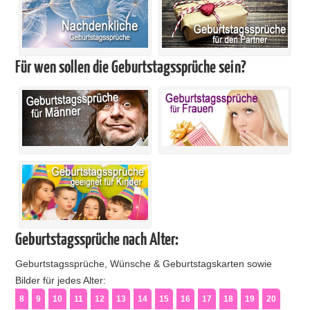
Für wen sollen die Geburtstagssprüche sein?
Geburtstagssprüche nach Alter:
Geburtstagssprüche, Wünsche & Geburtstagskarten sowie
Bilder für jedes Alter:
8
9
10
11
12
13
14
15
16
17
18
19
20