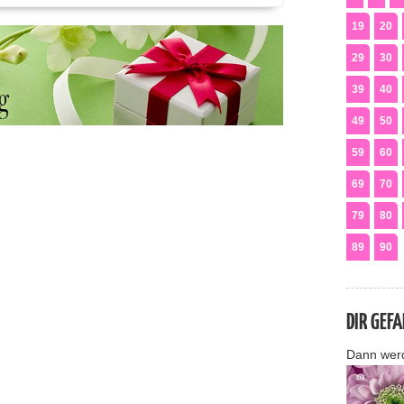
19
20
29
30
39
40
49
50
59
60
69
70
79
80
89
90
DIR GEF
Dann wer