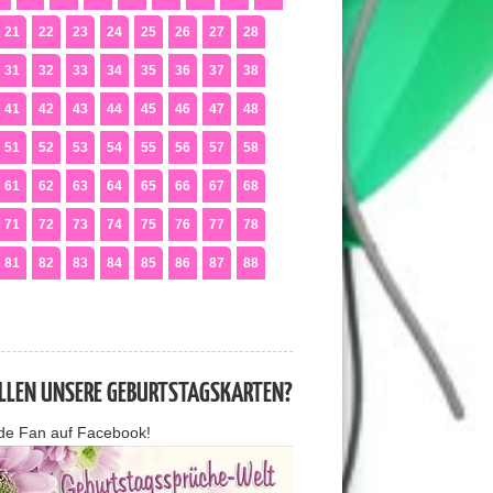
21
22
23
24
25
26
27
28
31
32
33
34
35
36
37
38
41
42
43
44
45
46
47
48
51
52
53
54
55
56
57
58
61
62
63
64
65
66
67
68
71
72
73
74
75
76
77
78
81
82
83
84
85
86
87
88
ALLEN UNSERE GEBURTSTAGSKARTEN?
de Fan auf Facebook!