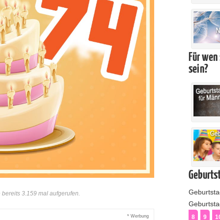
Für wen 
sein?
Geburtst
Geburtst
bereits 3.159 mal aufgerufen.
Geburtstag
* Werbung
8
9
1