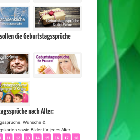
sollen die Geburtstagssprüche
agssprüche nach Alter:
agssprüche, Wünsche &
skarten sowie Bilder für jedes Alter:
0
11
12
13
14
15
16
17
18