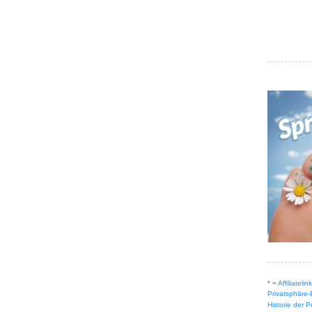
* =
Affiliateli
Privatsphäre-
Historie der 