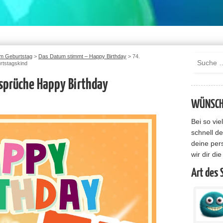
m Geburtstag
>
Das Datum stimmt – Happy Birthday
>
74.
rtstagskind
sprüche Happy Birthday
WÜNSCHE
Bei so vi
schnell de
deine per
wir dir di
Art des 