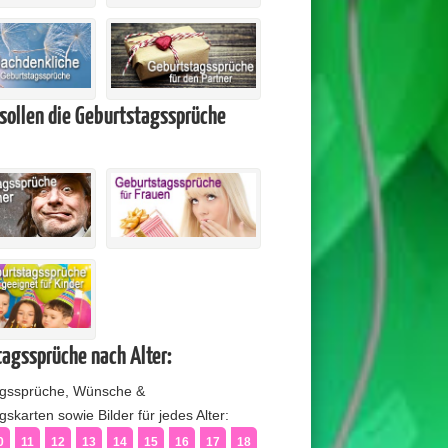
sollen die Geburtstagssprüche
agssprüche nach Alter:
agssprüche, Wünsche &
skarten sowie Bilder für jedes Alter:
0
11
12
13
14
15
16
17
18