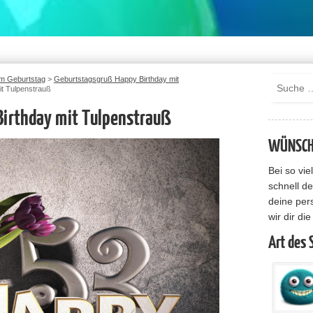
m Geburtstag
>
Geburtstagsgruß Happy Birthday mit
t Tulpenstrauß
irthday mit Tulpenstrauß
WÜNSCHE
Bei so vi
schnell de
deine per
wir dir di
Art des 