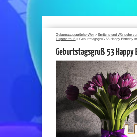
Geburtstagssprüche-Welt
>
Sprüche und Wünsche zu
Tulpenstrauß
>
Geburtstagsgruß 53 Happy Birthday mi
Geburtstagsgruß 53 Happy B