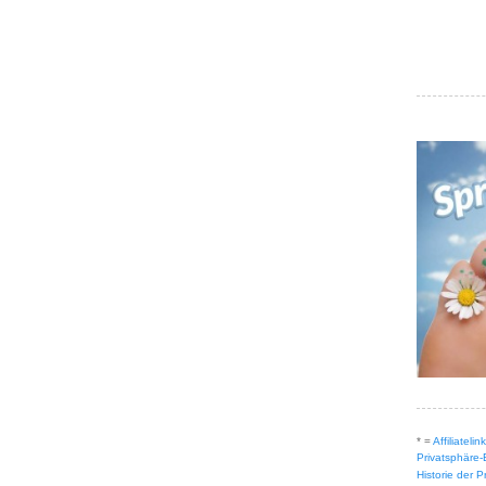
* =
Affiliateli
Privatsphäre-
Historie der 