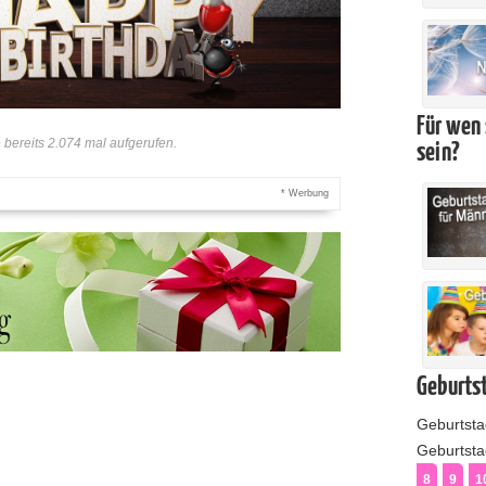
Für wen 
bereits 2.074 mal aufgerufen.
sein?
* Werbung
Geburtst
Geburtst
Geburtstag
8
9
1