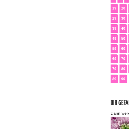
19
20
29
30
39
40
49
50
59
60
69
70
79
80
89
90
DIR GEF
Dann wer