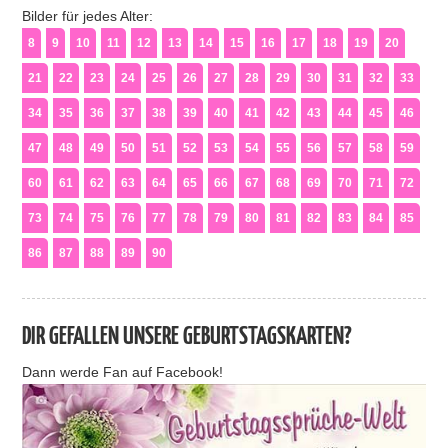
Bilder für jedes Alter:
8
9
10
11
12
13
14
15
16
17
18
19
20
21
22
23
24
25
26
27
28
29
30
31
32
33
34
35
36
37
38
39
40
41
42
43
44
45
46
47
48
49
50
51
52
53
54
55
56
57
58
59
60
61
62
63
64
65
66
67
68
69
70
71
72
73
74
75
76
77
78
79
80
81
82
83
84
85
86
87
88
89
90
DIR GEFALLEN UNSERE GEBURTSTAGSKARTEN?
Dann werde Fan auf Facebook!