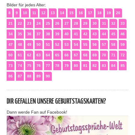
Bilder für jedes Alter:
8
9
10
11
12
13
14
15
16
17
18
19
20
21
22
23
24
25
26
27
28
29
30
31
32
33
34
35
36
37
38
39
40
41
42
43
44
45
46
47
48
49
50
51
52
53
54
55
56
57
58
59
60
61
62
63
64
65
66
67
68
69
70
71
72
73
74
75
76
77
78
79
80
81
82
83
84
85
86
87
88
89
90
DIR GEFALLEN UNSERE GEBURTSTAGSKARTEN?
Dann werde Fan auf Facebook!