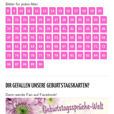
Bilder für jedes Alter:
8
9
10
11
12
13
14
15
16
17
18
19
20
21
22
23
24
25
26
27
28
29
30
31
32
33
34
35
36
37
38
39
40
41
42
43
44
45
46
47
48
49
50
51
52
53
54
55
56
57
58
59
60
61
62
63
64
65
66
67
68
69
70
71
72
73
74
75
76
77
78
79
80
81
82
83
84
85
86
87
88
89
90
DIR GEFALLEN UNSERE GEBURTSTAGSKARTEN?
Dann werde Fan auf Facebook!