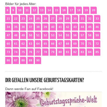
Bilder für jedes Alter:
8
9
10
11
12
13
14
15
16
17
18
19
20
21
22
23
24
25
26
27
28
29
30
31
32
33
34
35
36
37
38
39
40
41
42
43
44
45
46
47
48
49
50
51
52
53
54
55
56
57
58
59
60
61
62
63
64
65
66
67
68
69
70
71
72
73
74
75
76
77
78
79
80
81
82
83
84
85
86
87
88
89
90
DIR GEFALLEN UNSERE GEBURTSTAGSKARTEN?
Dann werde Fan auf Facebook!