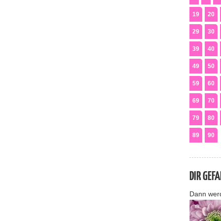
19
20
29
30
39
40
49
50
59
60
69
70
79
80
89
90
DIR GEF
Dann wer