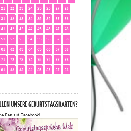
21
22
23
24
25
26
27
28
31
32
33
34
35
36
37
38
41
42
43
44
45
46
47
48
51
52
53
54
55
56
57
58
61
62
63
64
65
66
67
68
71
72
73
74
75
76
77
78
81
82
83
84
85
86
87
88
ALLEN UNSERE GEBURTSTAGSKARTEN?
de Fan auf Facebook!