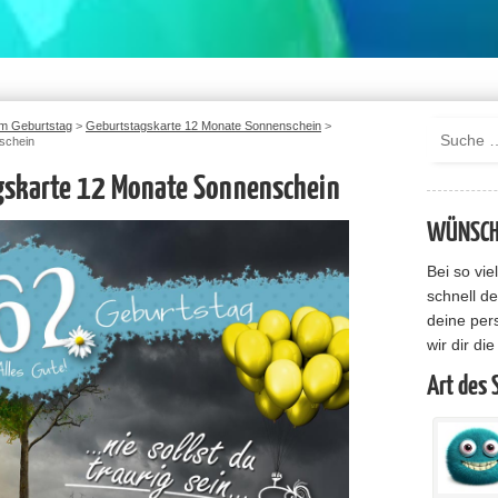
m Geburtstag
>
Geburtstagskarte 12 Monate Sonnenschein
>
schein
gskarte 12 Monate Sonnenschein
WÜNSCHE
Bei so vi
schnell de
deine per
wir dir di
Art des 