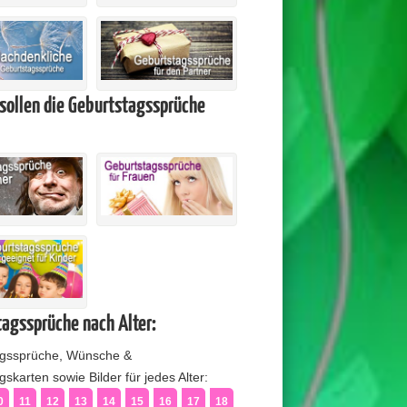
sollen die Geburtstagssprüche
agssprüche nach Alter:
agssprüche, Wünsche &
skarten sowie Bilder für jedes Alter:
0
11
12
13
14
15
16
17
18