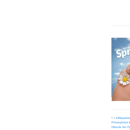
* =
Affiliateli
Privatsphäre-
Historie der 