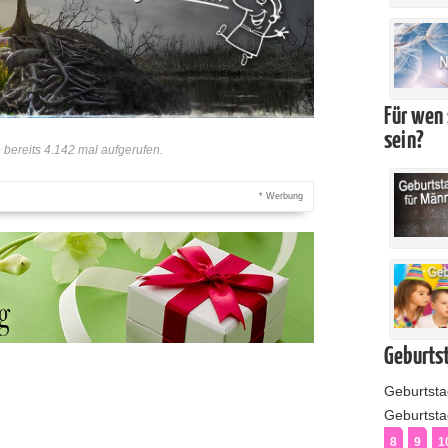
Für wen 
sein?
bereits 4.142 mal aufgerufen.
* Werbung
Geburtst
Geburtst
Geburtstag
8
9
1