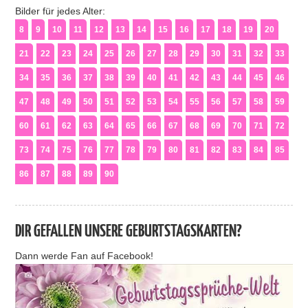
Bilder für jedes Alter:
8
9
10
11
12
13
14
15
16
17
18
19
20
21
22
23
24
25
26
27
28
29
30
31
32
33
34
35
36
37
38
39
40
41
42
43
44
45
46
47
48
49
50
51
52
53
54
55
56
57
58
59
60
61
62
63
64
65
66
67
68
69
70
71
72
73
74
75
76
77
78
79
80
81
82
83
84
85
86
87
88
89
90
DIR GEFALLEN UNSERE GEBURTSTAGSKARTEN?
Dann werde Fan auf Facebook!