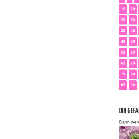
19
20
29
30
39
40
49
50
59
60
69
70
79
80
89
90
DIR GEF
Dann wer