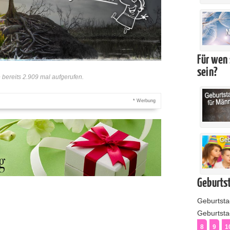
Für wen 
sein?
bereits 2.909 mal aufgerufen.
* Werbung
Geburtst
Geburtst
Geburtstag
8
9
1