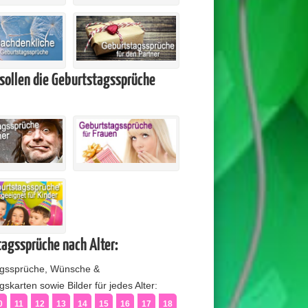
sollen die Geburtstagssprüche
agssprüche nach Alter:
agssprüche, Wünsche &
skarten sowie Bilder für jedes Alter:
0
11
12
13
14
15
16
17
18