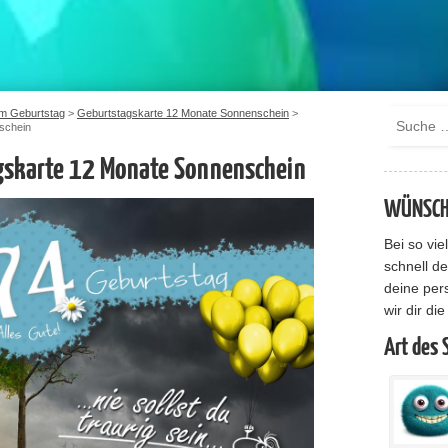
m Geburtstag
>
Geburtstagskarte 12 Monate Sonnenschein
>
schein
gskarte 12 Monate Sonnenschein
WÜNSCHE
Bei so vi
schnell de
deine per
wir dir di
Art des 