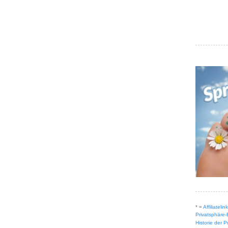
* =
Affiliateli
Privatsphäre-
Historie der 