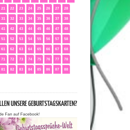
21
22
23
24
25
26
27
28
31
32
33
34
35
36
37
38
41
42
43
44
45
46
47
48
51
52
53
54
55
56
57
58
61
62
63
64
65
66
67
68
71
72
73
74
75
76
77
78
81
82
83
84
85
86
87
88
ALLEN UNSERE GEBURTSTAGSKARTEN?
de Fan auf Facebook!