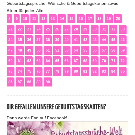
Geburtstagssprüche, Wünsche & Geburtstagskarten sowie
Bilder für jedes Alter:
8
9
10
11
12
13
14
15
16
17
18
19
20
21
22
23
24
25
26
27
28
29
30
31
32
33
34
35
36
37
38
39
40
41
42
43
44
45
46
47
48
49
50
51
52
53
54
55
56
57
58
59
60
61
62
63
64
65
66
67
68
69
70
71
72
73
74
75
76
77
78
79
80
81
82
83
84
85
86
87
88
89
90
DIR GEFALLEN UNSERE GEBURTSTAGSKARTEN?
Dann werde Fan auf Facebook!