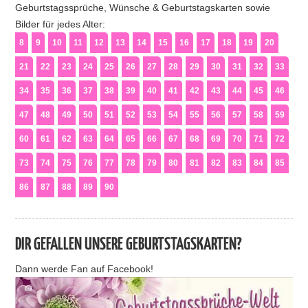
Geburtstagssprüche, Wünsche & Geburtstagskarten sowie
Bilder für jedes Alter:
8
9
10
11
12
13
14
15
16
17
18
19
20
21
22
23
24
25
26
27
28
29
30
31
32
33
34
35
36
37
38
39
40
41
42
43
44
45
46
47
48
49
50
51
52
53
54
55
56
57
58
59
60
61
62
63
64
65
66
67
68
69
70
71
72
73
74
75
76
77
78
79
80
81
82
83
84
85
86
87
88
89
90
DIR GEFALLEN UNSERE GEBURTSTAGSKARTEN?
Dann werde Fan auf Facebook!