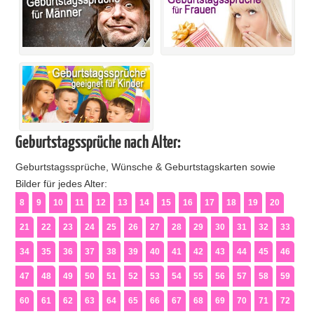
Geburtstagssprüche nach Alter:
Geburtstagssprüche, Wünsche & Geburtstagskarten sowie
Bilder für jedes Alter:
8
9
10
11
12
13
14
15
16
17
18
19
20
21
22
23
24
25
26
27
28
29
30
31
32
33
34
35
36
37
38
39
40
41
42
43
44
45
46
47
48
49
50
51
52
53
54
55
56
57
58
59
60
61
62
63
64
65
66
67
68
69
70
71
72