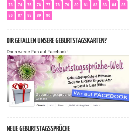
73
74
75
76
77
78
79
80
81
82
83
84
85
86
87
88
89
90
DIR GEFALLEN UNSERE GEBURTSTAGSKARTEN?
Dann werde Fan auf Facebook!
NEUE GEBURTSTAGSSPRÜCHE