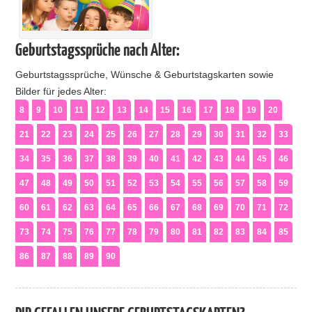
Geburtstagssprüche nach Alter:
Geburtstagssprüche, Wünsche & Geburtstagskarten sowie
Bilder für jedes Alter:
8
9
10
11
12
13
14
15
16
17
18
19
20
21
22
23
24
25
26
27
28
29
30
31
32
33
34
35
36
37
38
39
40
41
42
43
44
45
46
47
48
49
50
51
52
53
54
55
56
57
58
59
60
61
62
63
64
65
66
67
68
69
70
71
72
73
74
75
76
77
78
79
80
81
82
83
84
85
86
87
88
89
90