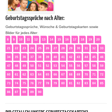
Geburtstagssprüche nach Alter:
Geburtstagssprüche, Wünsche & Geburtstagskarten sowie
Bilder für jedes Alter:
8
9
10
11
12
13
14
15
16
17
18
19
20
21
22
23
24
25
26
27
28
29
30
31
32
33
34
35
36
37
38
39
40
41
42
43
44
45
46
47
48
49
50
51
52
53
54
55
56
57
58
59
60
61
62
63
64
65
66
67
68
69
70
71
72
73
74
75
76
77
78
79
80
81
82
83
84
85
86
87
88
89
90