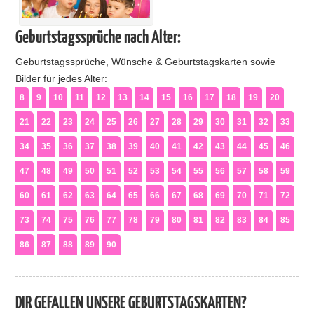
Geburtstagssprüche nach Alter:
Geburtstagssprüche, Wünsche & Geburtstagskarten sowie
Bilder für jedes Alter:
8
9
10
11
12
13
14
15
16
17
18
19
20
21
22
23
24
25
26
27
28
29
30
31
32
33
34
35
36
37
38
39
40
41
42
43
44
45
46
47
48
49
50
51
52
53
54
55
56
57
58
59
60
61
62
63
64
65
66
67
68
69
70
71
72
73
74
75
76
77
78
79
80
81
82
83
84
85
86
87
88
89
90
DIR GEFALLEN UNSERE GEBURTSTAGSKARTEN?