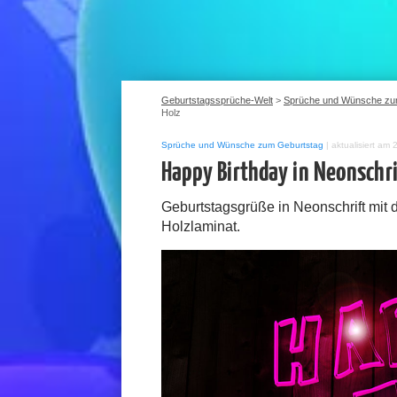
Geburtstagssprüche-Welt
>
Sprüche und Wünsche zu
Holz
Sprüche und Wünsche zum Geburtstag
|
aktualisiert am 
Happy Birthday in Neonschr
Geburtstagsgrüße in Neonschrift mit 
Holzlaminat.