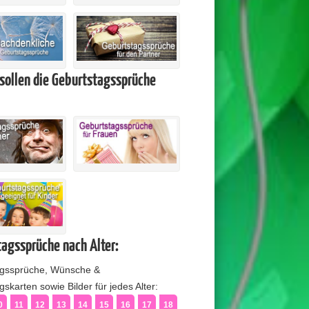
sollen die Geburtstagssprüche
agssprüche nach Alter:
agssprüche, Wünsche &
skarten sowie Bilder für jedes Alter:
0
11
12
13
14
15
16
17
18