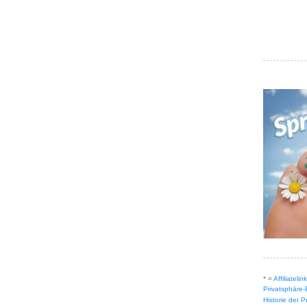
* =
Affiliateli
Privatsphäre-
Historie der 