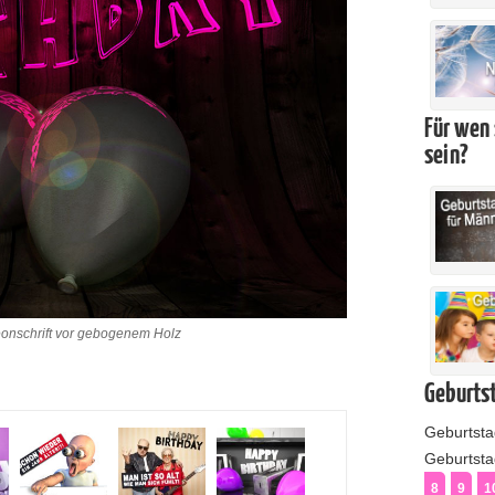
Für wen 
sein?
eonschrift vor gebogenem Holz
Geburtst
Geburtst
Geburtstag
8
9
1