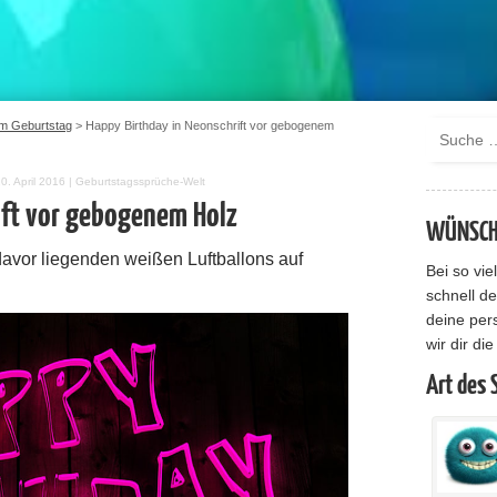
m Geburtstag
>
Happy Birthday in Neonschrift vor gebogenem
20. April 2016
|
Geburtstagssprüche-Welt
ift vor gebogenem Holz
WÜNSCHE
davor liegenden weißen Luftballons auf
Bei so vi
schnell de
deine per
wir dir di
Art des 