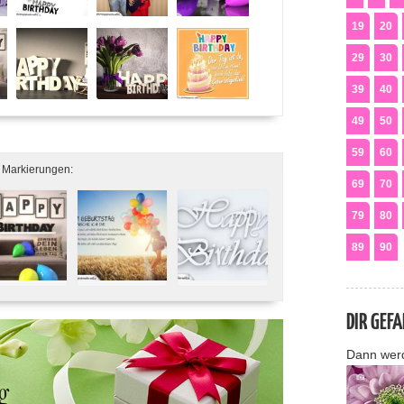
19
20
29
30
39
40
49
50
59
60
 Markierungen:
69
70
79
80
89
90
DIR GEF
Dann wer