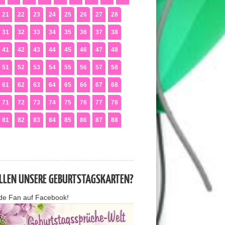
21
22
23
24
25
26
27
28
31
32
33
34
35
36
37
38
41
42
43
44
45
46
47
48
51
52
53
54
55
56
57
58
61
62
63
64
65
66
67
68
71
72
73
74
75
76
77
78
81
82
83
84
85
86
87
88
ALLEN UNSERE GEBURTSTAGSKARTEN?
de Fan auf Facebook!