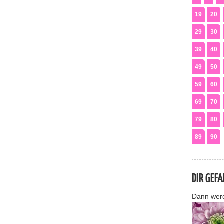
19
20
29
30
39
40
49
50
59
60
69
70
79
80
89
90
DIR GEF
Dann wer