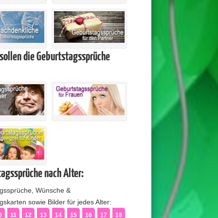
sollen die Geburtstagssprüche
agssprüche nach Alter:
agssprüche, Wünsche &
skarten sowie Bilder für jedes Alter:
0
11
12
13
14
15
16
17
18