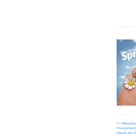
* =
Affiliateli
Privatsphäre-
Historie der 