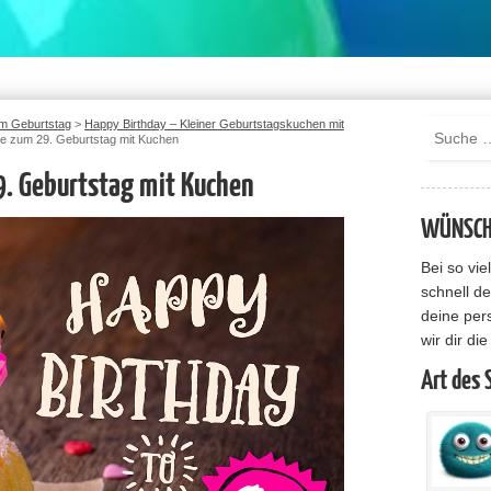
m Geburtstag
>
Happy Birthday – Kleiner Geburtstagskuchen mit
te zum 29. Geburtstag mit Kuchen
9. Geburtstag mit Kuchen
WÜNSCHE
Bei so vi
schnell de
deine per
wir dir di
Art des 