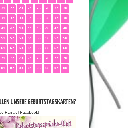
21
22
23
24
25
26
27
28
31
32
33
34
35
36
37
38
41
42
43
44
45
46
47
48
51
52
53
54
55
56
57
58
61
62
63
64
65
66
67
68
71
72
73
74
75
76
77
78
81
82
83
84
85
86
87
88
ALLEN UNSERE GEBURTSTAGSKARTEN?
de Fan auf Facebook!