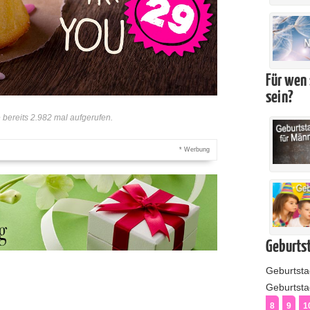
Für wen 
sein?
bereits 2.982 mal aufgerufen.
* Werbung
Geburtst
Geburtst
Geburtstag
8
9
1