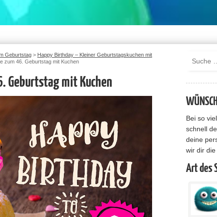
m Geburtstag
>
Happy Birthday – Kleiner Geburtstagskuchen mit
te zum 46. Geburtstag mit Kuchen
6. Geburtstag mit Kuchen
WÜNSCHE
Bei so vi
schnell de
deine per
wir dir di
Art des 