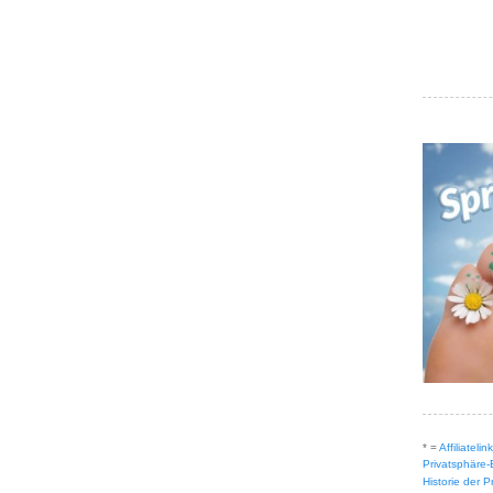
* =
Affiliateli
Privatsphäre-
Historie der 