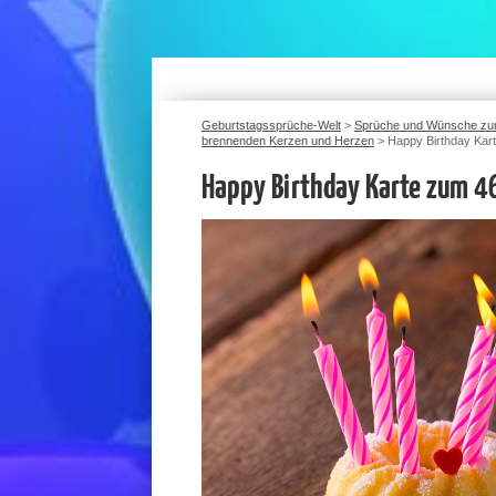
Geburtstagssprüche-Welt
>
Sprüche und Wünsche zu
brennenden Kerzen und Herzen
>
Happy Birthday Kar
Happy Birthday Karte zum 4