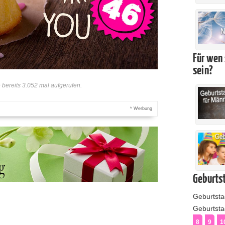
Für wen 
sein?
bereits 3.052 mal aufgerufen.
* Werbung
Geburtst
Geburtst
Geburtstag
8
9
1