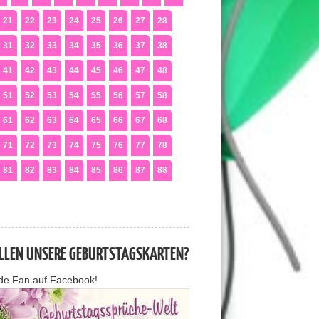
21
22
23
24
25
26
27
28
31
32
33
34
35
36
37
38
41
42
43
44
45
46
47
48
51
52
53
54
55
56
57
58
61
62
63
64
65
66
67
68
71
72
73
74
75
76
77
78
81
82
83
84
85
86
87
88
ALLEN UNSERE GEBURTSTAGSKARTEN?
de Fan auf Facebook!