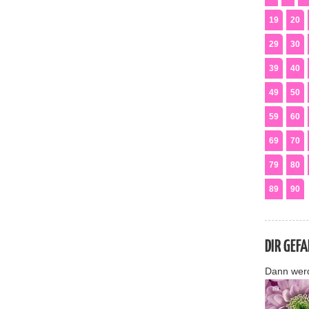
19
20
29
30
39
40
49
50
59
60
69
70
79
80
89
90
DIR GEF
Dann wer