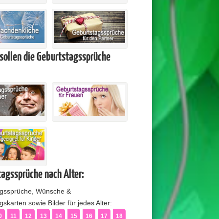
sollen die Geburtstagssprüche
agssprüche nach Alter:
agssprüche, Wünsche &
skarten sowie Bilder für jedes Alter:
0
11
12
13
14
15
16
17
18