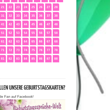
21
22
23
24
25
26
27
28
31
32
33
34
35
36
37
38
41
42
43
44
45
46
47
48
51
52
53
54
55
56
57
58
61
62
63
64
65
66
67
68
71
72
73
74
75
76
77
78
81
82
83
84
85
86
87
88
ALLEN UNSERE GEBURTSTAGSKARTEN?
de Fan auf Facebook!