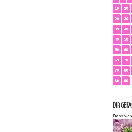
19
20
29
30
39
40
49
50
59
60
69
70
79
80
89
90
DIR GEF
Dann wer