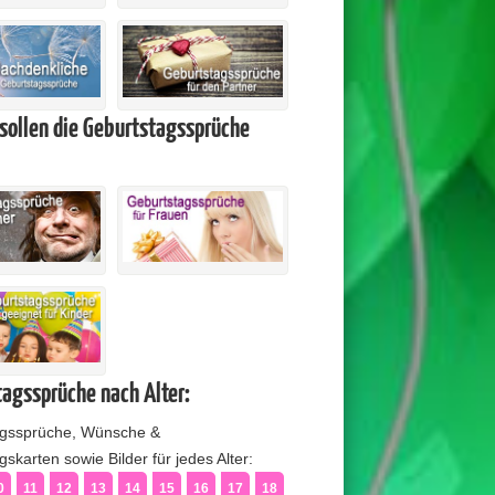
sollen die Geburtstagssprüche
agssprüche nach Alter:
agssprüche, Wünsche &
skarten sowie Bilder für jedes Alter:
0
11
12
13
14
15
16
17
18