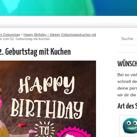
m Geburtstag
>
Happy Birthday – Kleiner Geburtstagskuchen mit
te zum 52. Geburtstag mit Kuchen
2. Geburtstag mit Kuchen
WÜNSCHE
Bei so vi
schnell de
deine per
wir dir di
Art des 