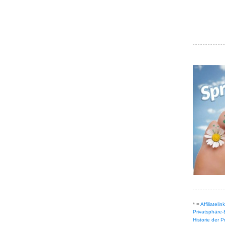
* =
Affiliateli
Privatsphäre-
Historie der 