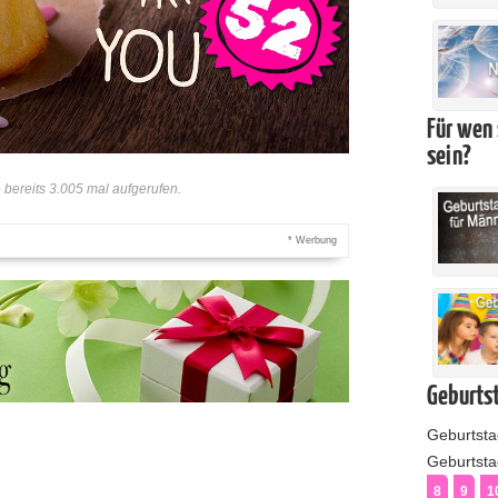
Für wen 
sein?
bereits 3.005 mal aufgerufen.
* Werbung
Geburtst
Geburtst
Geburtstag
8
9
1