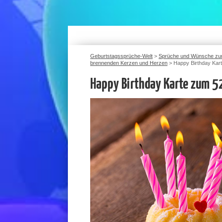
Geburtstagssprüche-Welt
>
Sprüche und Wünsche zu
brennenden Kerzen und Herzen
>
Happy Birthday Kar
Happy Birthday Karte zum 5