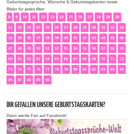
Geburtstagssprüche, Wünsche & Geburtstagskarten sowie
Bilder für jedes Alter:
8
9
10
11
12
13
14
15
16
17
18
19
20
21
22
23
24
25
26
27
28
29
30
31
32
33
34
35
36
37
38
39
40
41
42
43
44
45
46
47
48
49
50
51
52
53
54
55
56
57
58
59
60
61
62
63
64
65
66
67
68
69
70
71
72
73
74
75
76
77
78
79
80
81
82
83
84
85
86
87
88
89
90
DIR GEFALLEN UNSERE GEBURTSTAGSKARTEN?
Dann werde Fan auf Facebook!