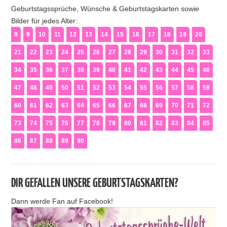
Geburtstagssprüche, Wünsche & Geburtstagskarten sowie
Bilder für jedes Alter:
8
9
10
11
12
13
14
15
16
17
18
19
20
21
22
23
24
25
26
27
28
29
30
31
32
33
34
35
36
37
38
39
40
41
42
43
44
45
46
47
48
49
50
51
52
53
54
55
56
57
58
59
60
61
62
63
64
65
66
67
68
69
70
71
72
73
74
75
76
77
78
79
80
81
82
83
84
85
86
87
88
89
90
DIR GEFALLEN UNSERE GEBURTSTAGSKARTEN?
Dann werde Fan auf Facebook!