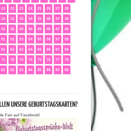
21
22
23
24
25
26
27
28
31
32
33
34
35
36
37
38
41
42
43
44
45
46
47
48
51
52
53
54
55
56
57
58
61
62
63
64
65
66
67
68
71
72
73
74
75
76
77
78
81
82
83
84
85
86
87
88
ALLEN UNSERE GEBURTSTAGSKARTEN?
de Fan auf Facebook!