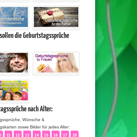
sollen die Geburtstagssprüche
agssprüche nach Alter:
agssprüche, Wünsche &
skarten sowie Bilder für jedes Alter:
0
11
12
13
14
15
16
17
18