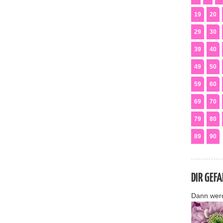
19
20
29
30
39
40
49
50
59
60
69
70
79
80
89
90
DIR GEF
Dann wer