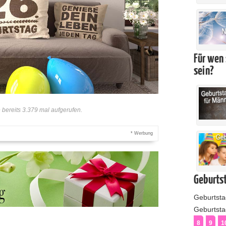
Für wen 
sein?
bereits 3.379 mal aufgerufen.
* Werbung
Geburtst
Geburtst
Geburtstag
8
9
1