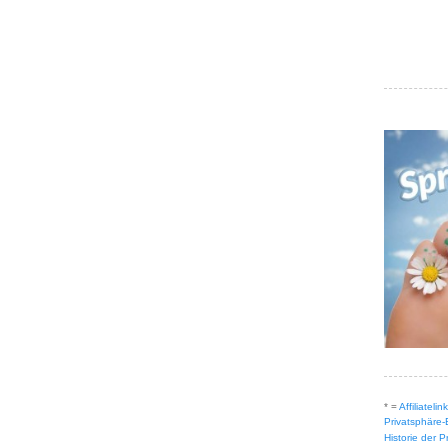
* =
Affiliateli
Privatsphäre-
Historie der 