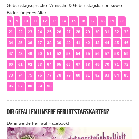
Geburtstagssprüche, Wünsche & Geburtstagskarten sowie
Bilder für jedes Alter:
8
9
10
11
12
13
14
15
16
17
18
19
20
21
22
23
24
25
26
27
28
29
30
31
32
33
34
35
36
37
38
39
40
41
42
43
44
45
46
47
48
49
50
51
52
53
54
55
56
57
58
59
60
61
62
63
64
65
66
67
68
69
70
71
72
73
74
75
76
77
78
79
80
81
82
83
84
85
86
87
88
89
90
DIR GEFALLEN UNSERE GEBURTSTAGSKARTEN?
Dann werde Fan auf Facebook!