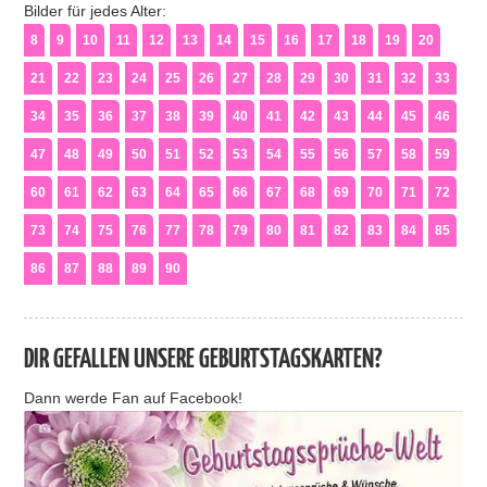
Bilder für jedes Alter:
8
9
10
11
12
13
14
15
16
17
18
19
20
21
22
23
24
25
26
27
28
29
30
31
32
33
34
35
36
37
38
39
40
41
42
43
44
45
46
47
48
49
50
51
52
53
54
55
56
57
58
59
60
61
62
63
64
65
66
67
68
69
70
71
72
73
74
75
76
77
78
79
80
81
82
83
84
85
86
87
88
89
90
DIR GEFALLEN UNSERE GEBURTSTAGSKARTEN?
Dann werde Fan auf Facebook!