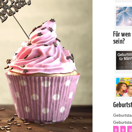
Für wen 
sein?
Geburtst
Geburtst
Geburtstag
8
9
1