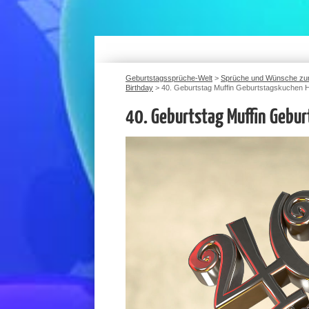
Geburtstagssprüche-Welt
>
Sprüche und Wünsche zu
Birthday
>
40. Geburtstag Muffin Geburtstagskuchen 
40. Geburtstag Muffin Gebu