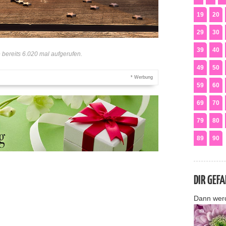
19
20
29
30
39
40
bereits 6.020 mal aufgerufen.
49
50
* Werbung
59
60
69
70
79
80
89
90
DIR GEF
Dann wer