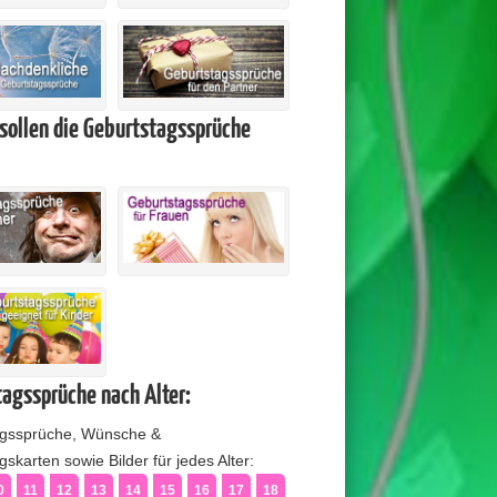
sollen die Geburtstagssprüche
agssprüche nach Alter:
agssprüche, Wünsche &
skarten sowie Bilder für jedes Alter:
0
11
12
13
14
15
16
17
18