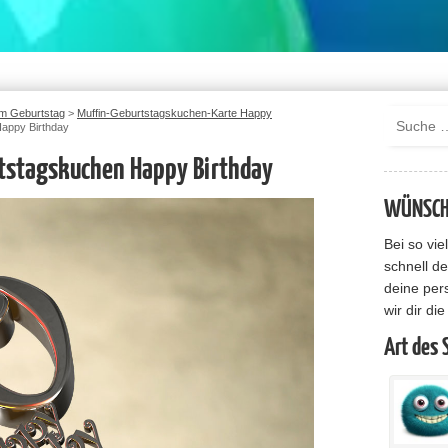
m Geburtstag
>
Muffin-Geburtstagskuchen-Karte Happy
Happy Birthday
rtstagskuchen Happy Birthday
WÜNSCHE
Bei so vi
schnell de
deine per
wir dir di
Art des 