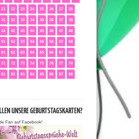
21
22
23
24
25
26
27
28
31
32
33
34
35
36
37
38
41
42
43
44
45
46
47
48
51
52
53
54
55
56
57
58
61
62
63
64
65
66
67
68
71
72
73
74
75
76
77
78
81
82
83
84
85
86
87
88
ALLEN UNSERE GEBURTSTAGSKARTEN?
de Fan auf Facebook!