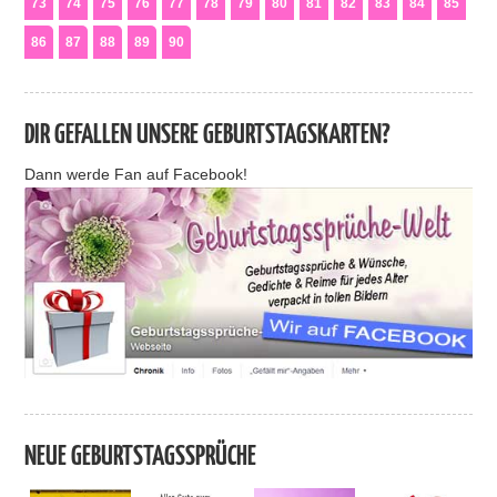
73
74
75
76
77
78
79
80
81
82
83
84
85
86
87
88
89
90
DIR GEFALLEN UNSERE GEBURTSTAGSKARTEN?
Dann werde Fan auf Facebook!
NEUE GEBURTSTAGSSPRÜCHE