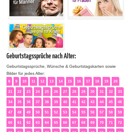
Geburtstagssprüche nach Alter:
Geburtstagssprüche, Wünsche & Geburtstagskarten sowie
Bilder für jedes Alter:
8
9
10
11
12
13
14
15
16
17
18
19
20
21
22
23
24
25
26
27
28
29
30
31
32
33
34
35
36
37
38
39
40
41
42
43
44
45
46
47
48
49
50
51
52
53
54
55
56
57
58
59
60
61
62
63
64
65
66
67
68
69
70
71
72