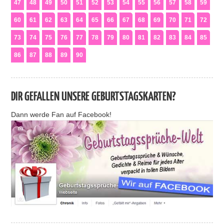
47
48
49
50
51
52
53
54
55
56
57
58
59
60
61
62
63
64
65
66
67
68
69
70
71
72
73
74
75
76
77
78
79
80
81
82
83
84
85
86
87
88
89
90
DIR GEFALLEN UNSERE GEBURTSTAGSKARTEN?
Dann werde Fan auf Facebook!