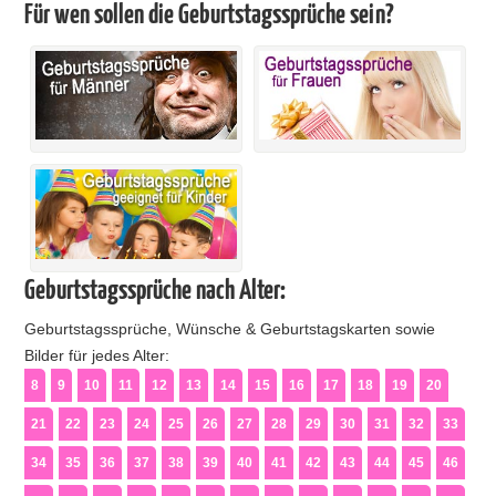
Für wen sollen die Geburtstagssprüche sein?
Geburtstagssprüche nach Alter:
Geburtstagssprüche, Wünsche & Geburtstagskarten sowie
Bilder für jedes Alter:
8
9
10
11
12
13
14
15
16
17
18
19
20
21
22
23
24
25
26
27
28
29
30
31
32
33
34
35
36
37
38
39
40
41
42
43
44
45
46